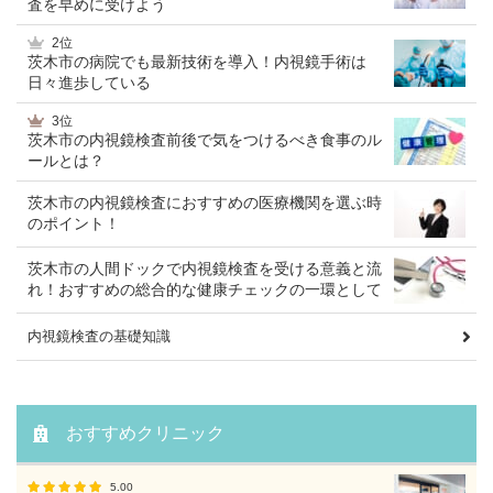
査を早めに受けよう
2位
茨木市の病院でも最新技術を導入！内視鏡手術は
日々進歩している
3位
茨木市の内視鏡検査前後で気をつけるべき食事のル
ールとは？
茨木市の内視鏡検査におすすめの医療機関を選ぶ時
のポイント！
茨木市の人間ドックで内視鏡検査を受ける意義と流
れ！おすすめの総合的な健康チェックの一環として
内視鏡検査の基礎知識
おすすめクリニック
5.00