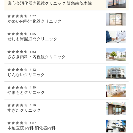
康心会消化器内視鏡クリニック 阪急南茨木院
4.77
かめい内科消化器クリニック
4.65
せしも胃腸肛門クリニック
4.53
ささき内科・内視鏡クリニック
4.42
じんないクリニック
4.30
やまもとクリニック
4.19
すぎたクリニック
4.07
本迫医院 内科 消化器内科