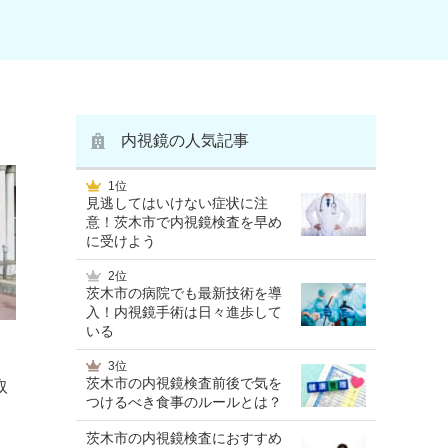
内視鏡の人気記事
1位
見逃してはいけない症状に注
意！茨木市で内視鏡検査を早め
に受けよう
2位
茨木市の病院でも最新技術を導
入！内視鏡手術は日々進歩して
いる
3位
茨木市の内視鏡検査前後で気を
取
つけるべき食事のルールとは？
茨木市の内視鏡検査におすすめ