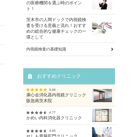
の医療機関を選ぶ時のポイン
ト！
茨木市の人間ドックで内視鏡検
査を受ける意義と流れ！おすす
めの総合的な健康チェックの一
環として
内視鏡検査の基礎知識
おすすめクリニック
5.00
康心会消化器内視鏡クリニック
阪急南茨木院
4.77
かめい内科消化器クリニック
4.65
せしも胃腸肛門クリニック